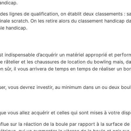
andicap.
des lignes de qualification, on établit deux classements : 
finale scratch. On les retire alors du classement handicap d
ale handicap.
 indispensable d’acquérir un matériel approprié et performa
de râtelier et les chaussures de location du bowling mais, 
n sûr, il vous arrivera de temps en temps de réaliser un bo
er, vous devrez investir, au minimum dans un ou deux boul
que vous allez acquérir et celles qui sont mises à votre disp
flue sur la réaction de la boule par rapport à la surface de 
trique, qui va augmenter la vitesse de la boule et agir sur s